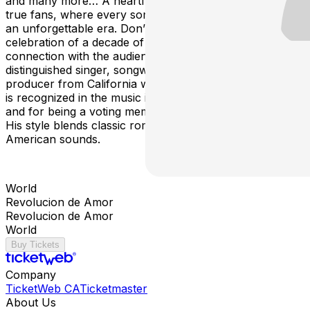
and many more… A heartfelt experience created for
true fans, where every song becomes a journey back to
an unforgettable era. Don’t miss this unmissable
celebration of a decade of music, stage presence, and
connection with the audience! Abel Gallardo is a
distinguished singer, songwriter, musician, and music
producer from California with Guatemalan heritage. He
is recognized in the music industry for his pop ballads
and for being a voting member of the Latin Grammys.
His style blends classic romanticism with modern Central
American sounds.
World
Revolucion de Amor
Revolucion de Amor
World
Buy Tickets
Company
TicketWeb CA
Ticketmaster
About Us