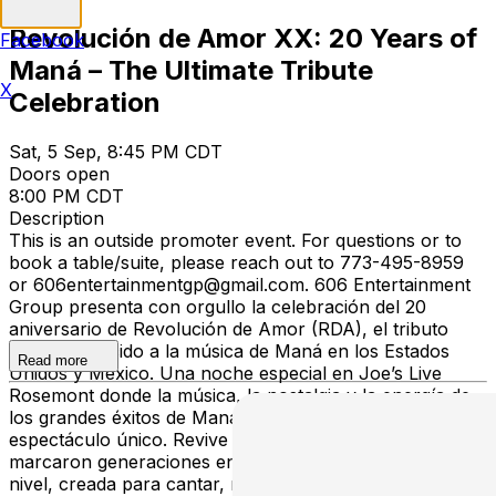
Revolución de Amor XX: 20 Years of
Facebook
Maná – The Ultimate Tribute
X
Celebration
Sat, 5 Sep, 8:45 PM CDT
Doors open
8:00 PM CDT
Description
This is an outside promoter event. For questions or to
book a table/suite, please reach out to 773-495-8959
or 606entertainmentgp@gmail.com. 606 Entertainment
Group presenta con orgullo la celebración del 20
aniversario de Revolución de Amor (RDA), el tributo
más reconocido a la música de Maná en los Estados
Read more
Unidos y México. Una noche especial en Joe’s Live
Rosemont donde la música, la nostalgia y la energía de
los grandes éxitos de Maná cobrarán vida en un
espectáculo único. Revive los himnos de Maná que
marcaron generaciones en una producción de alto
nivel, creada para cantar, recordar y celebrar dos