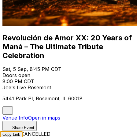
Revolución de Amor XX: 20 Years of
Maná – The Ultimate Tribute
Celebration
Sat, 5 Sep, 8:45 PM CDT
Doors open
8:00 PM CDT
Joe's Live Rosemont
5441 Park Pl, Rosemont, IL 60018
Venue Info
Open in maps
Share Event
EVENT CANCELLED
Copy Link