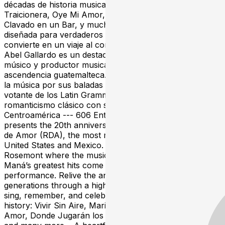
décadas de historia musical: Vivir Sin Aire, Mariposa
Traicionera, Oye Mi Amor, Donde Jugarán los Niños,
Clavado en un Bar, y muchos más… Una experiencia
diseñada para verdaderos fans, donde cada canción se
convierte en un viaje al corazón de una era inolvidable.
Abel Gallardo es un destacado cantante, compositor,
músico y productor musical de origen californiano y
ascendencia guatemalteca. Es conocido en el mundo de
la música por sus baladas pop y por ser miembro
votante de los Latin Grammys. Su estilo mezcla el
romanticismo clásico con sonidos modernos de
Centroamérica --- 606 Entertainment Group proudly
presents the 20th anniversary celebration of Revolución
de Amor (RDA), the most recognized Maná tribute in the
United States and Mexico. A special night at Joe’s Live
Rosemont where the music, nostalgia, and energy of
Maná’s greatest hits come to life in a one-of-a-kind live
performance. Relive the anthems that defined
generations through a high-level production designed to
sing, remember, and celebrate two decades of musical
history: Vivir Sin Aire, Mariposa Traicionera, Oye Mi
Amor, Donde Jugarán los Niños, Clavado en un Bar,