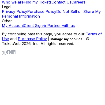
Who we are
Find my Tickets
Contact Us
Careers
Legal
Privacy Policy
Purchase Policy
Do Not Sell or Share My
Personal Information
Other
My Account
Client Sign-in
Partner with us
By continuing past this page, you agree to our
Terms of
Use
and
Purchase Policy
|
| ©
Manage my cookies
TicketWeb
2026
, Inc. All rights reserved.